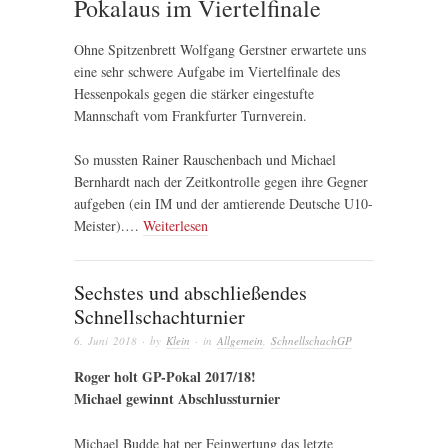
Pokalaus im Viertelfinale
Ohne Spitzenbrett Wolfgang Gerstner erwartete uns
eine sehr schwere Aufgabe im Viertelfinale des
Hessenpokals gegen die stärker eingestufte
Mannschaft vom Frankfurter Turnverein.
So mussten Rainer Rauschenbach und Michael
Bernhardt nach der Zeitkontrolle gegen ihre Gegner
aufgeben (ein IM und der amtierende Deutsche U10-
Meister).…
Weiterlesen
Sechstes und abschließendes
Schnellschachturnier
6. Juni 2018
· by
Klein
· in
Allgemein
,
SchnellschachGP
Roger holt GP-Pokal 2017/18!
Michael gewinnt Abschlussturnier
Michael Budde hat per Feinwertung das letzte