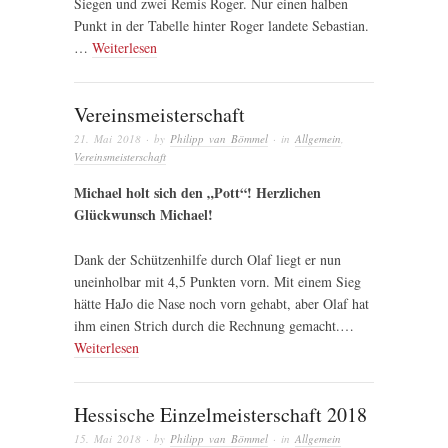
Siegen und zwei Remis Roger. Nur einen halben
Punkt in der Tabelle hinter Roger landete Sebastian.
…
Weiterlesen
Vereinsmeisterschaft
21. Mai 2018
· by
Philipp van Bömmel
· in
Allgemein
,
Vereinsmeisterschaft
Michael holt sich den „Pott“! Herzlichen
Glückwunsch Michael!
Dank der Schützenhilfe durch Olaf liegt er nun
uneinholbar mit 4,5 Punkten vorn. Mit einem Sieg
hätte HaJo die Nase noch vorn gehabt, aber Olaf hat
ihm einen Strich durch die Rechnung gemacht.…
Weiterlesen
Hessische Einzelmeisterschaft 2018
15. Mai 2018
· by
Philipp van Bömmel
· in
Allgemein