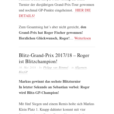
Turnier der diesjährigen Grand-Prix-Tour gewonnen
und nochmal GP-Punkte eingeheimst.
HIER DIE
DETAILS!
den
Zum Gesamtsieg hat´s aber nicht gereicht,
Grand-Prix hat Roger Fischer gewonnen!
Herzlichen Glückwunsch, Roger!
…
Weiterlesen
Blitz-Grand-Prix 2017/18 – Roger
ist Blitzchampion!
30. Mai 2018
· by
Philipp van Bömmel
· in
Allgemein
,
BlitzGP
Markus gewinnt das sechste Blitzturnier
In letzter Sekunde an Sebastian vorbei: Roger
wird Blitz-GP-Champion!
Mit fünf Siegen und einem Remis holte sich Markus
Klein Platz 1. Knapp dahinter kommt mit vier