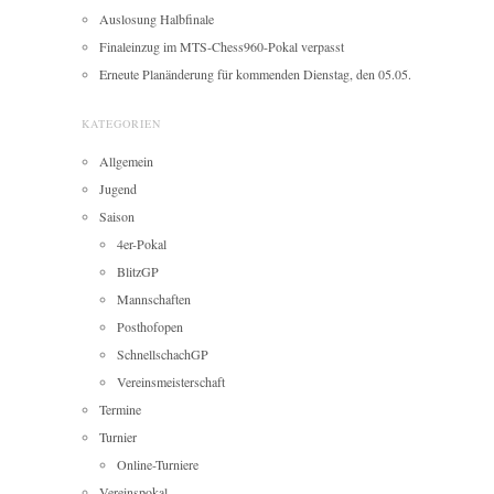
Auslosung Halbfinale
Finaleinzug im MTS-Chess960-Pokal verpasst
Erneute Planänderung für kommenden Dienstag, den 05.05.
KATEGORIEN
Allgemein
Jugend
Saison
4er-Pokal
BlitzGP
Mannschaften
Posthofopen
SchnellschachGP
Vereinsmeisterschaft
Termine
Turnier
Online-Turniere
Vereinspokal