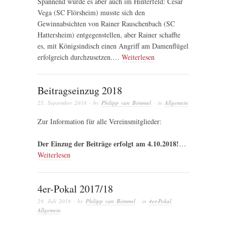
Spannend wurde es aber auch im Hinterfeld: Cesar
Vega (SC Flörsheim) musste sich den
Gewinnabsichten von Rainer Rauschenbach (SC
Hattersheim) entgegenstellen, aber Rainer schaffte
es, mit Königsindisch einen Angriff am Damenflügel
erfolgreich durchzusetzen.…
Weiterlesen
Beitragseinzug 2018
25. September 2018
· by
Philipp van Bömmel
· in
Allgemein
Zur Information für alle Vereinsmitglieder:
Der Einzug der Beiträge erfolgt am 4.10.2018!
…
Weiterlesen
4er-Pokal 2017/18
29. Juli 2018
· by
Philipp van Bömmel
· in
4er-Pokal
,
Allgemein