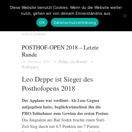
Diese Website benutzt Cookies. Wenn du die Website weiter
nutzt, gehen wir von deinem Einverständnis aus.
OK
Datenschutzerklärung
Schach verbindet
POSTHOF-OPEN 2018 – Letzte
Runde
28. November 2018
· by
Philipp van Bömmel
· in
Posthofopen
Leo Deppe ist Sieger des
Posthofopens 2018
Der Applaus war verdient: Als Leos Gegner
aufgegeben hatte, beglückwünschten ihn die
PHO-Teilnehmer zum Gewinn des ersten Preises.
Das Jungtalent aus Bad Soden brachte einen Start-
Ziel-Sieg durch mit 6,5 Punkten aus 7 Partien.