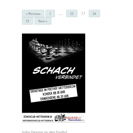
…
23
« Previous
1
22
24
25
Next »
Jeden Dienstag im alten Posthof.