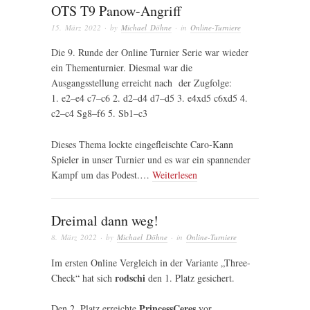
OTS T9 Panow-Angriff
15. März 2022
· by
Michael Döhne
· in
Online-Turniere
Die 9. Runde der Online Turnier Serie war wieder
ein Thementurnier. Diesmal war die
Ausgangsstellung erreicht nach der Zugfolge:
1. e2–e4 c7–c6 2. d2–d4 d7–d5 3. e4xd5 c6xd5 4.
c2–c4 Sg8–f6 5. Sb1–c3
Dieses Thema lockte eingefleischte Caro-Kann
Spieler in unser Turnier und es war ein spannender
Kampf um das Podest.…
Weiterlesen
Dreimal dann weg!
8. März 2022
· by
Michael Döhne
· in
Online-Turniere
Im ersten Online Vergleich in der Variante „Three-
rodschi
Check“ hat sich
den 1. Platz gesichert.
PrincessCeres
Den 2. Platz erreichte
vor