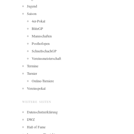
Jugend
Saison
4er-Pokal
BlitzGP
Mannschaften
Posthofopen
SchnellschachGP
Vereinsmeisterschaft
Termine
Turnier
Online-Turniere
Vereinspokal
WEITERE SEITEN
Datenschutzerklärung
DWZ
Hall of Fame