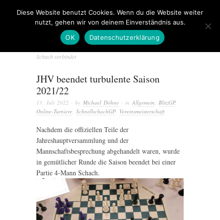
Diese Website benutzt Cookies. Wenn du die Website weiter
nutzt, gehen wir von deinem Einverständnis aus.
OK
Datenschutzerklärung
Schach verbindet
JHV beendet turbulente Saison
2021/22
13. Juli 2022
· by
Michael Döhne
· in
Allgemein
,
BlitzGP
,
Online-Turniere
,
SchnellschachGP
,
Vereinsmeisterschaft
Nachdem die offiziellen Teile der
Jahreshauptversammlung und der
Mannschaftsbesprechung abgehandelt waren, wurde
in gemütlicher Runde die Saison beendet bei einer
Partie 4-Mann Schach.