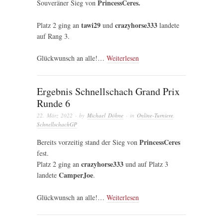
PrincessCeres.
Souveräner Sieg von
tawi29
crazyhorse333
Platz 2 ging an
und
landete
auf Rang 3.
Glückwunsch an alle!…
Weiterlesen
Ergebnis Schnellschach Grand Prix
Runde 6
22. März 2022
· by
Michael Döhne
· in
Online-Turniere
,
SchnellschachGP
PrincessCeres
Bereits vorzeitig stand der Sieg von
fest.
crazyhorse333
Platz 2 ging an
und auf Platz 3
CamperJoe
landete
.
Glückwunsch an alle!…
Weiterlesen