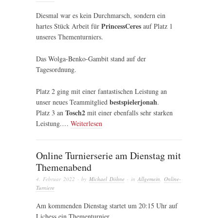
Diesmal war es kein Durchmarsch, sondern ein
PrincessCeres
hartes Stück Arbeit für
auf Platz 1
unseres Thementurniers.
Das Wolga-Benko-Gambit stand auf der
Tagesordnung.
Platz 2 ging mit einer fantastischen Leistung an
bestspielerjonah
unser neues Teammitglied
.
Tosch2
Platz 3 an
mit einer ebenfalls sehr starken
Leistung.…
Weiterlesen
Online Turnierserie am Dienstag mit
Themenabend
4. Februar 2022
· by
Michael Döhne
· in
Allgemein
,
Online-
Turniere
Am kommenden Dienstag startet um 20:15 Uhr auf
Lichess ein Thementurnier.