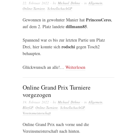
22. Februar 2022
· by
Michael Döhne
· in
Allgemein
,
Online-Turniere
,
SchnellschachGP
PrincessCeres
Gewonnen in gewohnter Manier hat
,
dillmann85
auf dem 2. Platz landete
.
Spannend war es bis zur letzten Partie um Platz
rodschi
Drei, hier konnte sich
gegen Tosch2
behaupten.
Glückwunsch an alle!…
Weiterlesen
Online Grand Prix Turniere
vorgezogen
19. Februar 2022
· by
Michael Döhne
· in
Allgemein
,
BlitzGP
,
Online-Turniere
,
SchnellschachGP
,
Vereinsmeisterschaft
Online Grand Prix nach vorne und die
Vereinsmeisterschaft nach hinten.