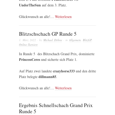
UnderTheSun
auf dem 3. Platz.
Glückwunsch an alle!…
Weiterlesen
Blitzschschach GP Runde 5
1. März 2022
· by
Michael Döhne
· in
Allgemein
,
BlitzGP
,
Online-Turniere
In Runde 5 des Blitzschach Grand Prix, dominierte
PrincessCeres
und sicherte sich Platz 1.
crazyhorse333
Auf Platz zwei landete
und den dritte
dillmann85
Platz belegte
.
Glückwunsch an alle!…
Weiterlesen
Ergebnis Schnellschach Grand Prix
Runde 5