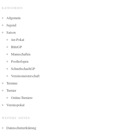
KATEGORIEN
Allgemein
Jugend
Saison
4er-Pokal
BlitzGP
Mannschaften
Posthofopen
SchnellschachGP
Vereinsmeisterschaft
Termine
Turnier
Online-Turniere
Vereinspokal
WEITERE SEITEN
Datenschutzerklärung