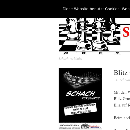
Diese Website benutzt Cookies. Wenn
Schach verbindet
Blitz
24. Februa
Mit den W
Blitz
Elia auf 
Beim näch