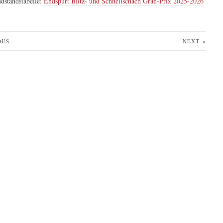
dstandstabelle:
Endspurt Blitz- und Schnellschach Gran-Prix 2025-2026
OUS
NEXT
»