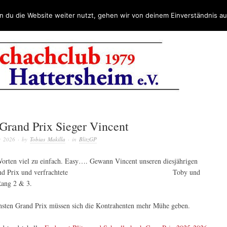
 du die Website weiter nutzt, gehen wir von deinem Einverständnis au
 Grand Prix Sieger Vincent
r 2026
· by
Tobias Makilla
· in
BlitzGP
orten viel zu einfach. Easy…. Gewann Vincent unseren diesjährigen
 Grand Prix und verfrachtete Toby und
Rang 2 & 3.
sten Grand Prix müssen sich die Kontrahenten mehr Mühe geben.