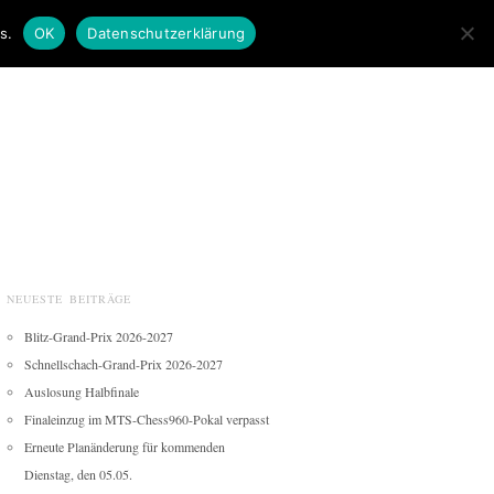
s.
OK
Datenschutzerklärung
NEUESTE BEITRÄGE
Blitz-Grand-Prix 2026-2027
Schnellschach-Grand-Prix 2026-2027
Auslosung Halbfinale
Finaleinzug im MTS-Chess960-Pokal verpasst
Erneute Planänderung für kommenden
Dienstag, den 05.05.