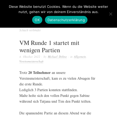
Diese Website benutzt Cookies. Wenn du die Website weiter
nutzt, gehen wir von deinem Einverständnis aus.
OK
Datenschutzerklärung
Schach verbindet
VM Runde 1 startet mit
wenigen Partien
4. Oktober 2022
· by
Michael Döhne
· in
Allgemein
,
Vereinsmeisterschaft
20 Teilnehmer
Trotz
an unsere
Vereinsmeisterschaft, kam es zu vielen Absagen für
die erste Runde.
Lediglich 3 Partien konnten stattfinden.
Malte holte sich den vollen Punkt gegen Sabine
während sich Tatjana und Tim den Punkt teilten.
Die spannendste Partie an diesem Abend war die