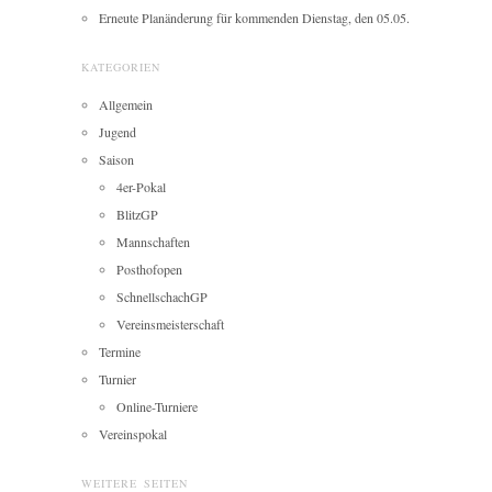
Erneute Planänderung für kommenden Dienstag, den 05.05.
KATEGORIEN
Allgemein
Jugend
Saison
4er-Pokal
BlitzGP
Mannschaften
Posthofopen
SchnellschachGP
Vereinsmeisterschaft
Termine
Turnier
Online-Turniere
Vereinspokal
WEITERE SEITEN