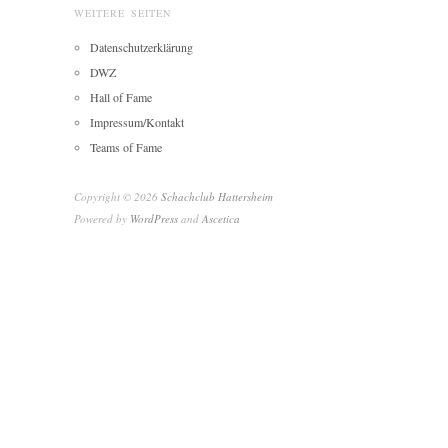
WEITERE SEITEN
Datenschutzerklärung
DWZ
Hall of Fame
Impressum/Kontakt
Teams of Fame
Copyright © 2026
Schachclub Hattersheim
Powered by
WordPress
and
Ascetica