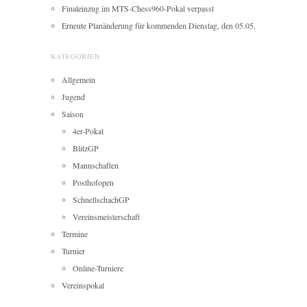
Finaleinzug im MTS-Chess960-Pokal verpasst
Erneute Planänderung für kommenden Dienstag, den 05.05.
KATEGORIEN
Allgemein
Jugend
Saison
4er-Pokal
BlitzGP
Mannschaften
Posthofopen
SchnellschachGP
Vereinsmeisterschaft
Termine
Turnier
Online-Turniere
Vereinspokal