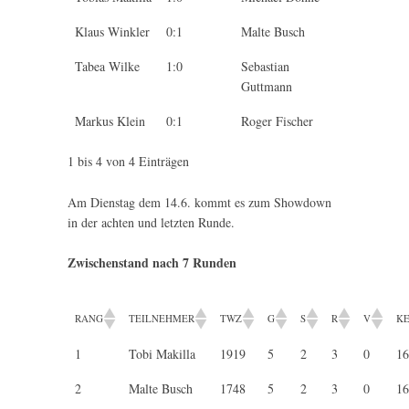
Klaus Winkler
0:1
Malte Busch
Tabea Wilke
1:0
Sebastian
Guttmann
Markus Klein
0:1
Roger Fischer
1 bis 4 von 4 Einträgen
Am Dienstag dem 14.6. kommt es zum Showdown
in der achten und letzten Runde.
Zwischenstand nach 7 Runden
RANG
TEILNEHMER
TWZ
G
S
R
V
KE
1
Tobi Makilla
1919
5
2
3
0
16
2
Malte Busch
1748
5
2
3
0
16