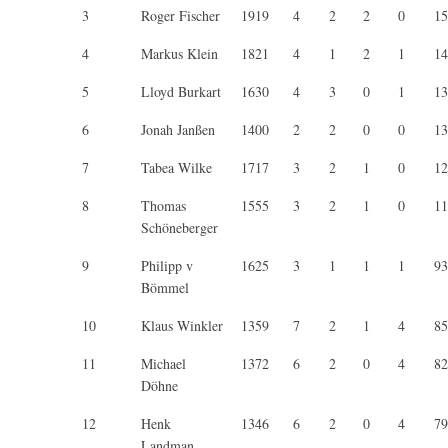
3
Roger Fischer
1919
4
2
2
0
15
4
Markus Klein
1821
4
1
2
1
14
5
Lloyd Burkart
1630
4
3
0
1
13
6
Jonah Janßen
1400
2
2
0
0
13
7
Tabea Wilke
1717
3
2
1
0
12
8
Thomas
1555
3
2
1
0
11
Schöneberger
9
Philipp v
1625
3
1
1
1
93
Bömmel
10
Klaus Winkler
1359
7
2
1
4
85
11
Michael
1372
6
2
0
4
82
Döhne
12
Henk
1346
6
2
0
4
79
Landman