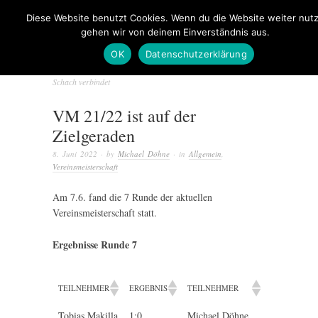
Diese Website benutzt Cookies. Wenn du die Website weiter nutz
gehen wir von deinem Einverständnis aus.
OK
Datenschutzerklärung
Schach verbindet
VM 21/22 ist auf der
Zielgeraden
8. Juni 2022
· by
Michael Döhne
· in
Allgemein
,
Vereinsmeisterschaft
Am 7.6. fand die 7 Runde der aktuellen
Vereinsmeisterschaft statt.
Ergebnisse Runde 7
TEILNEHMER
ERGEBNIS
TEILNEHMER
Tobias Makilla
1:0
Michael Döhne