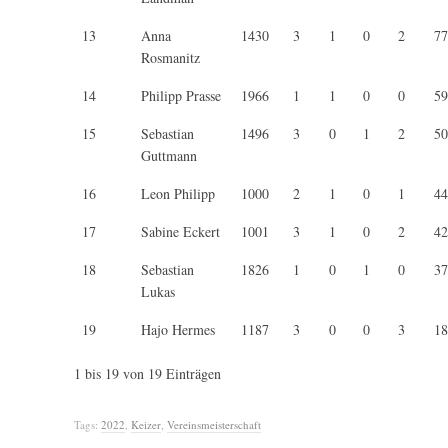
13
Anna
1430
3
1
0
2
77
Rosmanitz
14
Philipp Prasse
1966
1
1
0
0
59
15
Sebastian
1496
3
0
1
2
50
Guttmann
16
Leon Philipp
1000
2
1
0
1
44
17
Sabine Eckert
1001
3
1
0
2
42
18
Sebastian
1826
1
0
1
0
37
Lukas
19
Hajo Hermes
1187
3
0
0
3
18
1 bis 19 von 19 Einträgen
Tags:
2022
,
Keizer
,
Vereinsmeisterschaft