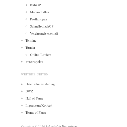
BlitzGP
Mannschaften
Posthofopen
SchnellschachGP
Vereinsmeisterschaft
Termine
Turnier
Online-Turniere
Vereinspokal
WEITERE SEITEN
Datenschutzerklärung
DWZ
Hall of Fame
Impressum/Kontakt
Teams of Fame
Copyright © 2026
Schachclub Hattersheim