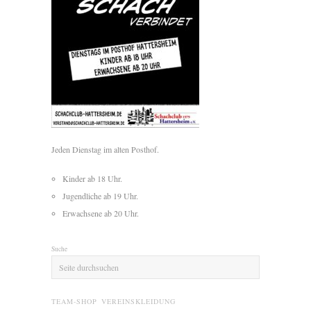
Jeden Dienstag im alten Posthof.
Kinder ab 18 Uhr.
Jugendliche ab 19 Uhr.
Erwachsene ab 20 Uhr.
Suche
TEAM-SHOP VEREINSKLEIDUNG