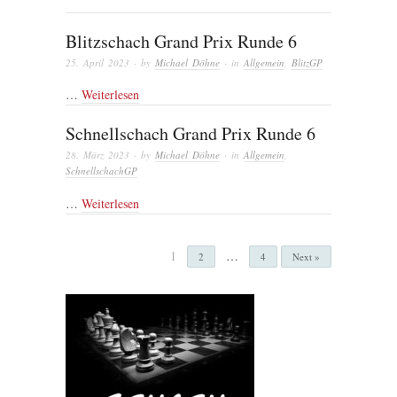
Blitzschach Grand Prix Runde 6
25. April 2023
· by
Michael Döhne
· in
Allgemein
,
BlitzGP
…
Weiterlesen
Schnellschach Grand Prix Runde 6
28. März 2023
· by
Michael Döhne
· in
Allgemein
,
SchnellschachGP
…
Weiterlesen
1
…
2
4
Next »