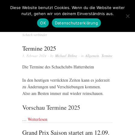
Diese Website benutzt Cookies. Wenn du die Website weiter
nutzt, gehen wir von deinem Einverständnis aus.
OK
Datenschutzerklärung
Schach verbindet
Termine 2025
3. Februar 2024
· by
Michael Döhne
· in
Allgemein
,
Termine
Die Termine des Schachclubs Hattersheim
In den heutigen verrückten Zeiten kann es jederzeit
zu Änderungen und Verschiebungen kommen.
Also am Besten immer mal wieder reinschauen.
Vorschau Termine 2025
…
Weiterlesen
Grand Prix Saison startet am 12.09.