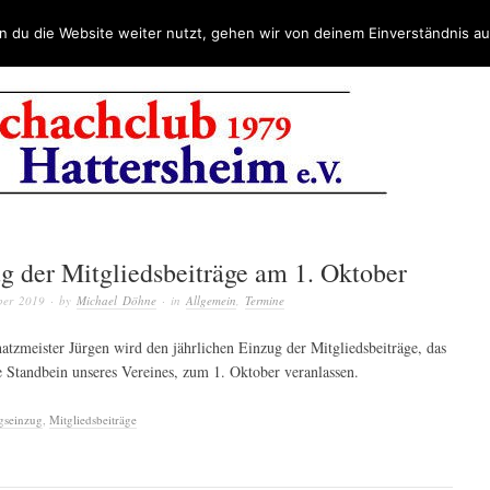
 du die Website weiter nutzt, gehen wir von deinem Einverständnis au
g der Mitgliedsbeiträge am 1. Oktober
ber 2019
· by
Michael Döhne
· in
Allgemein
,
Termine
atzmeister Jürgen wird den jährlichen Einzug der Mitgliedsbeiträge, das
le Standbein unseres Vereines, zum 1. Oktober veranlassen.
agseinzug
,
Mitgliedsbeiträge