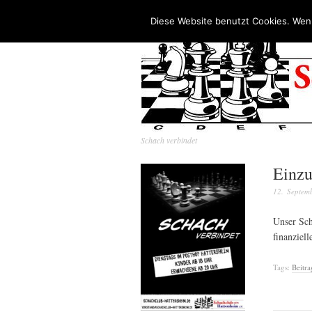
Diese Website benutzt Cookies. Wenn
Schach verbindet
Einzu
12. Septem
Unser Sch
finanziel
Tags:
Beitr