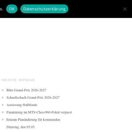
s.
OK
Datenschutzerklärung
NEUESTE BEITRÄGE
Blitz-Grand-Prix 2026-2027
Schnellschach-Grand-Prix 2026-2027
Auslosung Halbfinale
Finaleinzug im MTS-Chess960-Pokal verpasst
Erneute Planänderung für kommenden
Dienstag, den 05.05.