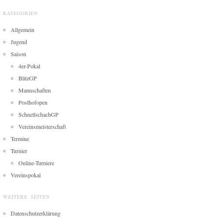
KATEGORIEN
Allgemein
Jugend
Saison
4er-Pokal
BlitzGP
Mannschaften
Posthofopen
SchnellschachGP
Vereinsmeisterschaft
Termine
Turnier
Online-Turniere
Vereinspokal
WEITERE SEITEN
Datenschutzerklärung